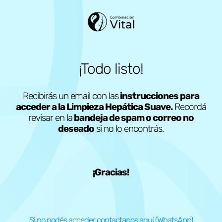
¡Todo listo!
Recibirás un email con las
instrucciones para
acceder a la Limpieza Hepática Suave.
Recordá
revisar en la
bandeja de spam o correo no
deseado
si no lo encontrás.
¡Gracias!
Si no podés acceder contactanos aquí (WhatsApp)