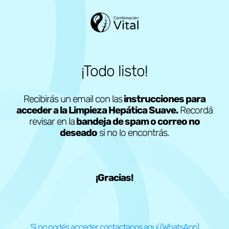
¡Todo listo!
Recibirás un email con las
instrucciones para
acceder a la Limpieza Hepática Suave.
Recordá
revisar en la
bandeja de spam o correo no
deseado
si no lo encontrás.
¡Gracias!
Si no podés acceder contactanos aquí (WhatsApp)