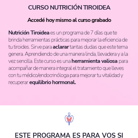
CURSO NUTRICIÓN TIROIDEA
Accedé hoy mismo al curso grabado
Nutrición Tiroidea
es un programa de 7 días que te
brinda herramientas prácticas para mejorar la eficiencia de
tu tiroides. Sirve para
aclarar
tantas dudas que este tema
genera. Aprendiendo de una manera linda, llevadera y a la
vez sencilla. Este curso es una
herramienta valiosa
para
acompañar de manera integral el tratamiento que lleves
con tu médico/endocrinóloga para mejorar tu vitalidad y
recuperar
equilibrio hormonal.
ESTE PROGRAMA ES PARA VOS SI