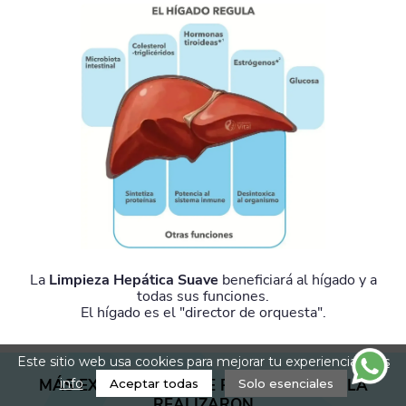
La
Limpieza Hepática Suave
beneficiará al hígado y a
todas sus funciones.
El hígado es el "director de orquesta".
Este sitio web usa cookies para mejorar tu experiencia.
Más
MÁS EXPERIENCIAS DE PERSONAS QUE LA
info
Aceptar todas
Solo esenciales
REALIZARON