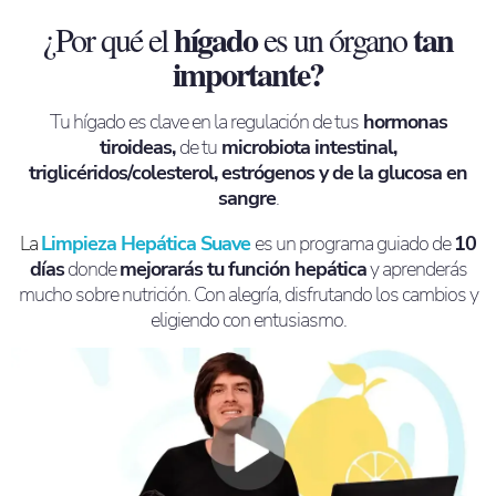
hígado
tan
¿Por qué el
es un órgano
importante?
Tu hígado es clave en la regulación de tus
hormonas
tiroideas,
de tu
microbiota intestinal,
triglicéridos/colesterol, estrógenos y de la glucosa en
sangre
.
La
Limpieza Hepática Suave
es un programa guiado de
10
días
donde
mejorarás tu función hepática
y aprenderás
mucho sobre nutrición. Con alegría, disfrutando los cambios y
eligiendo con entusiasmo.